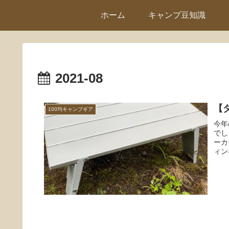
ホーム
キャンプ豆知識
2021-08
【
100均キャンプギア
今年
でし
ーカ
ィン