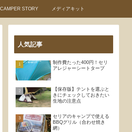
CAMPER STORY
メディアキット
人気記事
制作費たった400円！セリ
アレジャーシートタープ
【保存版】テントを選ぶと
きにチェックしておきたい
生地の注意点
セリアのキャンプで使える
BBQグリル（合わせ焼き
網）