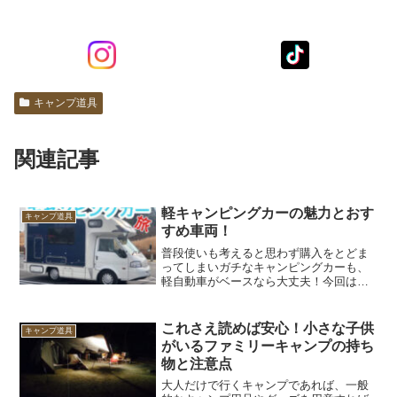
キャンプ道具
関連記事
軽キャンピングカーの魅力とおす
キャンプ道具
すめ車両！
普段使いも考えると思わず購入をとどま
ってしまいガチなキャンピングカーも、
軽自動車がベースなら大丈夫！今回は普
段使いもできて、車中泊の装備も充実な
軽キャンピングカーをご紹介します！軽
キャンピングカーの魅力！気軽に普段使
これさえ読めば安心！小さな子供
キャンプ道具
いが可能！その名の通り、...
がいるファミリーキャンプの持ち
物と注意点
大人だけで行くキャンプであれば、一般