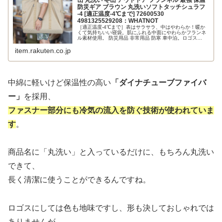
山 丸洗い 冬山 アウトドア フランネル 最強 保温
防災ギア ブラウン 丸洗いソフトタッチシュラフ
-4 [適正温度-4℃まで] 72600530
4981325529208：WHATNOT
［適正温度-4℃まで］表はサラサラ、中はやわらか！暖か
くて気持ちいい寝袋。肌にふれる中面にやわらかフランネ
ル素材使用。 防災用品 非常用品 防寒 車中泊。ロゴス
logos 寝袋 シュラフ 連結 冬 冬用 コンパクト 軽量 封筒型
車中泊 ...
item.rakuten.co.jp
中綿に軽いけど保温性の高い
「ダイナチューブファイバ
ー」
を採用、
ファスナー部分にも冷気の流入を防ぐ技術が使われていま
す
。
商品名に「丸洗い」と入っているだけに、もちろん丸洗い
できて、
長く清潔に使うことができるんですね。
ロゴスにしては色も地味ですし、形も決しておしゃれでは
ありませんが、