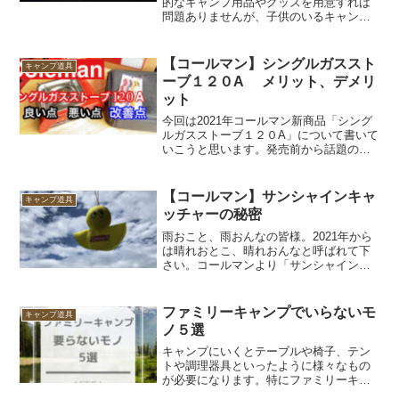
的なキャンプ用品やグッズを用意すれば
問題ありませんが、子供のいるキャンプ
ではそうはいきません。子供に安全かつ
快適にキャンプを楽しんでもらうには、
万全な準備をして出かけるべきです。こ
【コールマン】シングルガススト
キャンプ道具
の記事では、そんな「小さ...
ーブ１２０A メリット、デメリ
ット
今回は2021年コールマン新商品「シング
ルガスストーブ１２０A」について書いて
いこうと思います。発売前から話題の商
品で非常に人気も高く入手するのも困難
でしたが、運よくゲットできたのでこれ
から購入検討される方はぜひ、最後まで
【コールマン】サンシャインキャ
キャンプ道具
読んで見て下さい♫...
ッチャーの秘密
雨おこと、雨おんなの皆様。2021年から
は晴れおとこ、晴れおんなと呼ばれて下
さい。コールマンより「サンシャインキ
ャッチャー」という商品が発売されたの
をご存知ですか？要は「てるてる坊主」
の現代版といったところです。ぶっちゃ
ファミリーキャンプでいらないモ
キャンプ道具
けた話し、何やらふざ...
ノ５選
キャンプにいくとテーブルや椅子、テン
トや調理器具といったように様々なもの
が必要になります。特にファミリーキャ
ンプになると一般的な家庭で夫婦+子供2