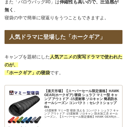
また「バロウバッグ#0」は
伸縮性も高いので、圧迫感が
無く
、
寝袋の中で簡単に寝返りをうつこともできますよ。
人気ドラマに登場した「ホークギア」
キャンプを題材にした
人気アニメの実写ドラマで使われた
のが、
「ホークギア」の寝袋
です。
【楽天市場】【スーパーセール限定価格】HAWK
GEAR(ホークギア) 寝袋 シュラフ マミー型 キャ
ンプ アウトドア -15度耐寒 ソロキャン 簡易防水
オールシーズン コンパクト：セレクトショップ
tks
-15度耐寒 マミー型 寝袋 洗える コンパクト シュラフ キャ
ンプ アウトドア -15度耐寒 ソロキャン 防水加工済 オール
シーズン。【スーパーセール限定価格】HAWK GEAR(ホー
クギア) 寝袋 シュラフ マミー型 キャンプ アウトド...