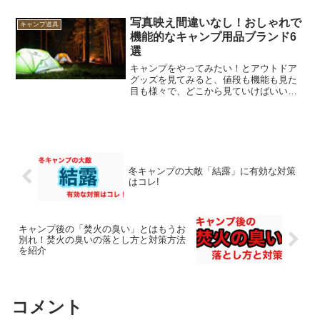
人と4人で行くとなるとその分荷物が増え
ていきます。車1台の収納も限りがありま
写真映え間違いなし！おしゃれで
キャンプ道具
すので本当に必要な...
機能的なキャンプ用品ブランド6
選
キャンプをやってみたい！とアウトドア
グッズを見てみると、値段も機能も見た
目も様々で、どこから見ていけばいいか
分からない…なんてことはありません
か？本記事では、せっかくだから写真映
えするようなキャンプを楽しみたい！と
いう方に向けて、おしゃれな...
冬キャンプの大敵「結露」に有効な対策
はコレ!
キャンプ後の「焚火の臭い」とはもうお
別れ！焚火の臭いの落とし方と対策方法
を紹介
コメント