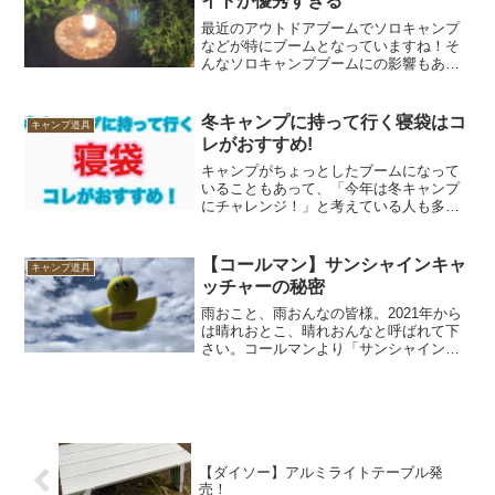
イトが優秀すぎる
最近のアウトドアブームでソロキャンプ
などが特にブームとなっていますね！そ
んなソロキャンプブームにの影響もあっ
てかキャンプ道具もどんどんミニマム化
へと進んでコンパクトで軽量化、さらに
機能的なアイテムが各社メーカーからど
冬キャンプに持って行く寝袋はコ
キャンプ道具
んどん発売されています♪...
レがおすすめ!
キャンプがちょっとしたブームになって
いることもあって、「今年は冬キャンプ
にチャレンジ！」と考えている人も多い
んじゃないでしょうか。そこで今回は、
冬キャンプにおすすめの寝袋を紹介しま
しょう。これ1つでオールシーズン
【コールマン】サンシャインキャ
キャンプ道具
OK「コールマンのマルチレイ...
ッチャーの秘密
雨おこと、雨おんなの皆様。2021年から
は晴れおとこ、晴れおんなと呼ばれて下
さい。コールマンより「サンシャインキ
ャッチャー」という商品が発売されたの
をご存知ですか？要は「てるてる坊主」
の現代版といったところです。ぶっちゃ
けた話し、何やらふざ...
【ダイソー】アルミライトテーブル発
売！