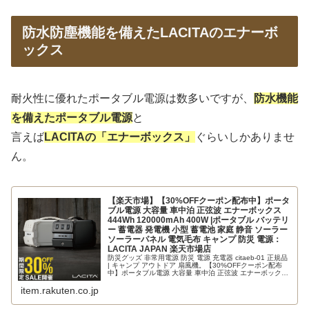
防水防塵機能を備えたLACITAのエナーボ
ックス
耐火性に優れたポータブル電源は数多いですが、
防水機能
を備えたポータブル電源
と
言えば
LACITAの「エナーボックス」
ぐらいしかありませ
ん。
【楽天市場】【30%OFFクーポン配布中】ポータ
ブル電源 大容量 車中泊 正弦波 エナーボックス
444Wh 120000mAh 400W |ポータブル バッテリ
ー 蓄電器 発電機 小型 蓄電池 家庭 静音 ソーラー
ソーラーパネル 電気毛布 キャンプ 防災 電源：
LACITA JAPAN 楽天市場店
防災グッズ 非常用電源 防災 電源 充電器 citaeb-01 正規品
| キャンプ アウトドア 扇風機。【30%OFFクーポン配布
中】ポータブル電源 大容量 車中泊 正弦波 エナーボックス
444Wh 120000mAh 400W |ポー...
item.rakuten.co.jp