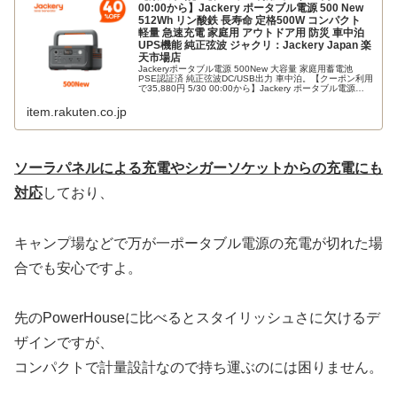
00:00から】Jackery ポータブル電源 500 New
512Wh リン酸鉄 長寿命 定格500W コンパクト
軽量 急速充電 家庭用 アウトドア用 防災 車中泊
UPS機能 純正弦波 ジャクリ：Jackery Japan 楽
天市場店
Jackeryポータブル電源 500New 大容量 家庭用蓄電池
PSE認証済 純正弦波DC/USB出力 車中泊。【クーポン利用
で35,880円 5/30 00:00から】Jackery ポータブル電源
500 New 512Wh リン酸鉄...
item.rakuten.co.jp
ソーラパネルによる充電やシガーソケットからの充電にも
対応
しており、
キャンプ場などで万が一ポータブル電源の充電が切れた場
合でも安心ですよ。
先のPowerHouseに比べるとスタイリッシュさに欠けるデ
ザインですが、
コンパクトで計量設計なので持ち運ぶのには困りません。