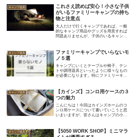
これさえ読めば安心！小さな子供
キャンプ道具
がいるファミリーキャンプの持ち
物と注意点
大人だけで行くキャンプであれば、一般
的なキャンプ用品やグッズを用意すれば
問題ありませんが、子供のいるキャンプ
ではそうはいきません。子供に安全かつ
快適にキャンプを楽しんでもらうには、
万全な準備をして出かけるべきです。こ
ファミリーキャンプでいらないモ
キャンプ道具
の記事では、そんな「小さ...
ノ５選
キャンプにいくとテーブルや椅子、テン
トや調理器具といったように様々なもの
が必要になります。特にファミリーキャ
ンプになると一般的な家庭で夫婦+子供2
人と4人で行くとなるとその分荷物が増え
ていきます。車1台の収納も限りがありま
【カインズ】コンロ用ケースの３
キャンプ道具
すので本当に必要な...
つの魅力
こんにちは！今回はカインズホームのコ
ンロ用ケースについて書いていこうと思
いまいますが、皆さんはキャンプの小物
アイテムなどの収納はどうされてます
か？筆者はコンテナボックスなどにぶち
込み収納がメインだったのですが、ここ
【5050 WORK SHOP】ミニマラ
キャンプ道具
最近綺麗に収納できる方法は...